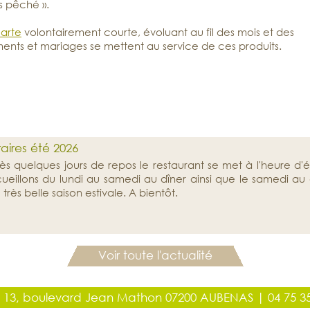
ais pêché
.
arte
volontairement courte, évoluant au fil des mois et des
ments et mariages se mettent au service de ces produits.
aires été 2026
ès quelques jours de repos le restaurant se met à l'heure d'ét
ueillons du lundi au samedi au dîner ainsi que le samedi au
 très belle saison estivale. A bientôt.
Voir toute l'actualité
13, boulevard Jean Mathon 07200 AUBENAS | 04 75 35