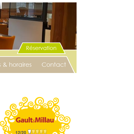
Réservation
& horaires
Contact